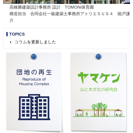
高橋勝建築設計事務所 設計 TOMONi保育園
構造担当 合同会社一級建築士事務所アトリエＳＵＳ４ 能戸謙
介
TOPICS
コラム
を更新しました